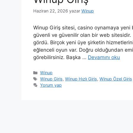
Haziran 22, 2026
yazar
Winup
Winup Giriş sitesi, casino oynamaya yeni 
güvenli ve güvenilir olan bir web sitesidir
gördü. Birçok yeni üye şirketin hizmetleri
eğlenceli oyun var. Doğru olduğundan emin 
görebilirsiniz. Başka …
Devamını oku
Kategoriler
Winup
Etiketler
Winup Giriş
,
Winup Hızlı Giriş
,
Winup Özel Giriş
Yorum yap