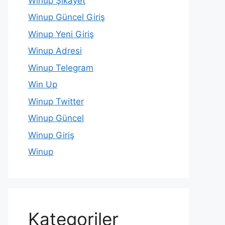
Winup Şikayet
Winup Güncel Giriş
Winup Yeni Giriş
Winup Adresi
Winup Telegram
Win Up
Winup Twitter
Winup Güncel
Winup Giriş
Winup
Kategoriler