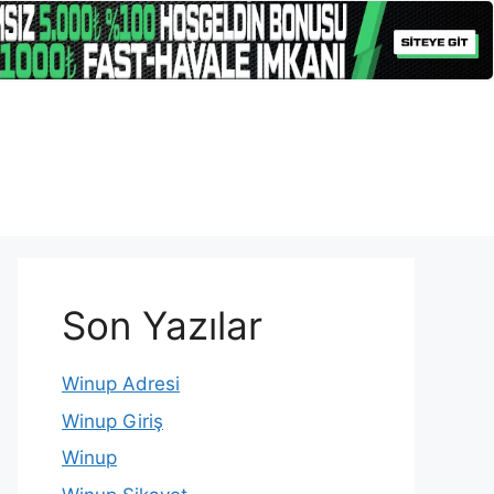
Son Yazılar
Winup Adresi
Winup Giriş
Winup