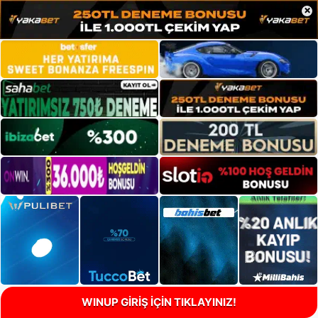
×
WINUP GİRİŞ İÇİN TIKLAYINIZ!