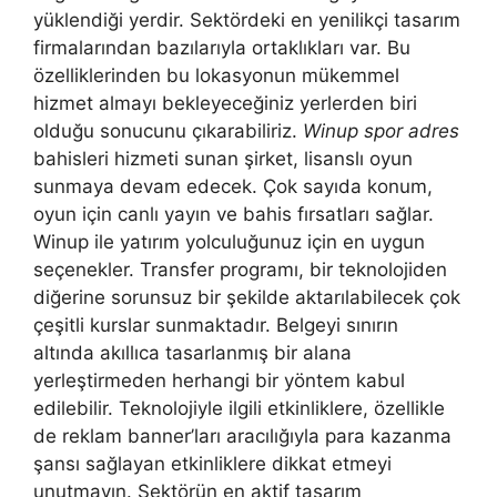
yüklendiği yerdir. Sektördeki en yenilikçi tasarım
firmalarından bazılarıyla ortaklıkları var. Bu
özelliklerinden bu lokasyonun mükemmel
hizmet almayı bekleyeceğiniz yerlerden biri
olduğu sonucunu çıkarabiliriz.
Winup spor adres
bahisleri hizmeti sunan şirket, lisanslı oyun
sunmaya devam edecek. Çok sayıda konum,
oyun için canlı yayın ve bahis fırsatları sağlar.
Winup ile yatırım yolculuğunuz için en uygun
seçenekler. Transfer programı, bir teknolojiden
diğerine sorunsuz bir şekilde aktarılabilecek çok
çeşitli kurslar sunmaktadır. Belgeyi sınırın
altında akıllıca tasarlanmış bir alana
yerleştirmeden herhangi bir yöntem kabul
edilebilir. Teknolojiyle ilgili etkinliklere, özellikle
de reklam banner’ları aracılığıyla para kazanma
şansı sağlayan etkinliklere dikkat etmeyi
unutmayın. Sektörün en aktif tasarım