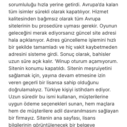
sorumluluğu hızla yerine getirdi. Avrupa’da kalan
tüm isimler sürekli olarak kapatılıyor. Hizmet
kalitesinden bağımsız olarak tüm Avrupa
sitelerinin bu prosedüre uyması gerekir. Oyunun
geleceğini merak ediyorsanız güncel site adresi
hala açıklanıyor. Adres güncelleme işlemini hızlı
bir şekilde tamamladı ve hiç vakit kaybetmeden
adresini sisteme girdi. Sonuç olarak, bahisler
uzun süre açık kalır. ‘Winup oturum açamıyorum.
Sitenin konumu kapatıldı. Sitenin meşruiyetini
sağlamak için, yayına devam etmesine izin
veren geçerli bir lisansa sahip olduğunu
doğrulamalıyız. Türkiye kişiyi istihdam ediyor.
Uzun süredir bu ismi kullanan, müşterilerine
uygun ödeme seçenekleri sunan, hem maçlara
hem de müşterilere adil davranılmasını sağlayan
bir firmayız. Sitenin ana sayfası, lisans
bilgilerinin görüntülenecek bir belgeye