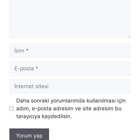
İsim
E-
posta
İnternet
sitesi
Daha sonraki yorumlarımda kullanılması için
adım, e-posta adresim ve site adresim bu
tarayıcıya kaydedilsin.