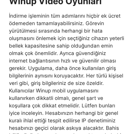
Winup Video Oyunları
İndirme işleminin tüm adımlarını hiçbir ek ücret
ödemeden tamamlayabilirsiniz. Görevin
yürütülmesi sırasında herhangi bir hata
oluşmasını önlemek için seçtiğiniz cihazın yeterli
bellek kapasitesine sahip olduğundan emin
olmak çok önemlidir. Ayrıca güvendiğiniz
internet bağlantısının hızlı ve güvenilir olması
gerekir. Uygulama, daha önce kullanılan giriş
bilgilerinin aynısını koruyacaktır. Her türlü kişisel
veri gibi, giriş bilgileriniz de size özeldir.
Kullanıcılar Winup mobil uygulamasını
kullanırken dikkatli olmalı, genel şart ve
koşullara çok dikkat etmelidir. Lütfen bunları
iyice inceleyin. Hesabınızın herhangi bir genel
kuralı ihlal ettiği tespit edilirse IP denetiminiz
hesabınızı geçici olarak askıya alacaktır. Bahis