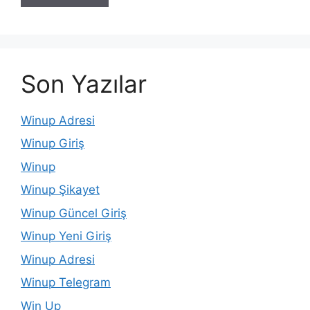
Son Yazılar
Winup Adresi
Winup Giriş
Winup
Winup Şikayet
Winup Güncel Giriş
Winup Yeni Giriş
Winup Adresi
Winup Telegram
Win Up