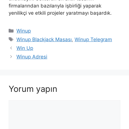
firmalarından bazılarıyla işbirliği yaparak
yenilikçi ve etkili projeler yaratmayı başardık.
Kategoriler
Winup
Etiketler
Winup Blackjack Masası
,
Winup Telegram
Win Up
Winup Adresi
Yorum yapın
Yorum