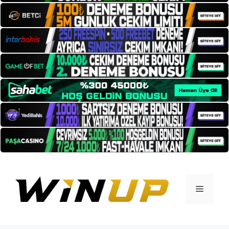
İçeriğe
atla
Menü