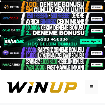
İçeriğe
atla
Menü